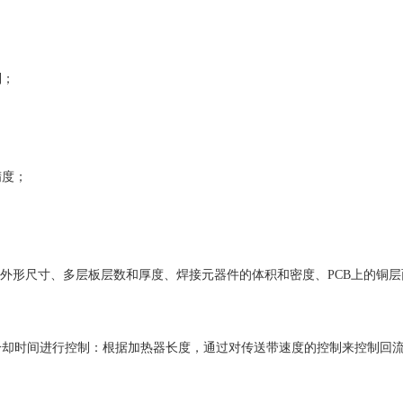
；
制；
；
精度；
B的外形尺寸、多层板层数和厚度、焊接元器件的体积和密度、PCB上的铜
冷却时间进行控制：根据加热器长度，通过对传送带速度的控制来控制回