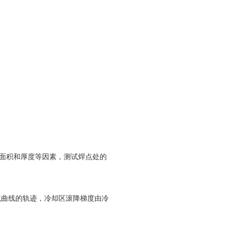
层面积和厚度等因素，测试焊点处的
流曲线的轨迹，冷却区滚降梯度由冷