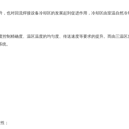
升，也对回流焊接设备冷却区的发展起到促进作用，冷却区由室温自然冷
度控制精确度、温区温度的均匀度、传送速度等要求的提升。而由三温区
系统。
；
；
立性；