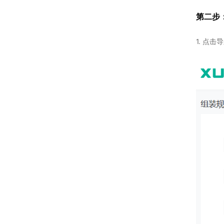
第二步
1. 点