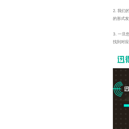
2. 我
的形式发
3. 一
找到对应