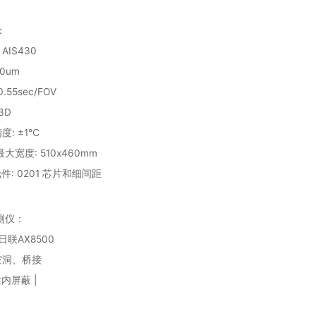
：
I AIS430
10um
0.55sec/FOV
3D
度: ±1℃
 最大宽度: 510x460mm
元件: 0201 芯片和细间距
检测仪：
Y 日联AX8500
A 空洞、桥接
焊性内屏蔽 |