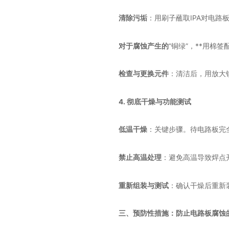
清除污垢
：用刷子蘸取IPA对电路
对于腐蚀产生的
“铜绿”，**用棉
检查与更换元件
：清洁后，用放大
4. 彻底干燥与功能测试
低温干燥
：关键步骤。待电路板完
禁止高温处理
：避免高温导致焊点
重新组装与测试
：确认干燥后重新
三、预防性措施：防止电路板腐蚀