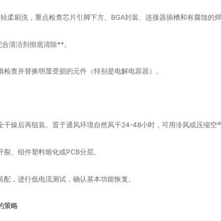
板轻柔刷洗，重点检查芯片引脚下方、BGA封装、连接器插槽和有腐蚀的
签配合清洁剂彻底清除**。
镜检查并替换明显受损的元件（特别是电解电容器）。
全干燥后再组装。置于通风环境自然风干24-48小时，可用冷风或压缩空
开裂、组件塑料熔化或PCB分层。
装配，进行低电流测试，确认基本功能恢复。
的策略